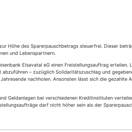
is zur Höhe des Sparerpauschbetrags steuerfrei. Dieser bet
nnen und Lebenspartnern.
senbank Elsavatal eG einen Freistellungsauftrag erteilen. Lie
abzuführen – zuzüglich Solidaritätszuschlag und gegebenenf
or Jahresende nachholen. Ansonsten lässt sich die gezahlte
d Geldanlagen bei verschiedenen Kreditinstituten verteile
eistellungsaufträge darf nicht höher sein als der Sparerpaus