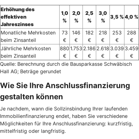
Erhöhung des
1,0
2,0
2,5
3,0
effektiven
3,5 %
4,0 %
%
%
%
%
Jahreszinses
Monatliche Mehrkosten
73
146
182
218
253
288
beim Zinsanteil
€
€
€
€
€
€
Jährliche Mehrkosten
880
1.753
2.186
2.618
3.039
3.459
beim Zinsanteil
€
€
€
€
€
€
Quelle: Berechnung durch die Bausparkasse Schwäbisch
Hall AG; Beträge gerundet
Wie Sie Ihre Anschlussfinanzierung
gestalten können
Je nachdem, wann die Sollzinsbindung Ihrer laufenden
Immobilienfinanzierung endet, haben Sie verschiedene
Möglichkeiten für Ihre Anschlussfinanzierung: kurzfristig,
mittelfristig oder langfristig.