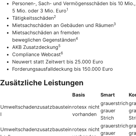
Personen-, Sach- und Vermögensschäden bis 10 Mio.,
1
5 Mio. oder 3 Mio. Euro
2
Tätigkeitsschäden
3
Mietsachschäden an Gebäuden und Räumen
Mietsachschäden an fremden
4
beweglichen Gegenständen
5
AKB Zusatzdeckung
6
Compliance Webcast
Neuwert statt Zeitwert bis 25.000 Euro
Forderungsausfalldeckung bis 150.000 Euro
Zusätzliche Leistungen
Basis
Smart
Ko
grauerstrich
gra
Umweltschadenzusatzbaustein
rotesx
nicht
grauer
gr
I
vorhanden
Strich
Str
grauerstrich
gra
Umweltschadenzusatzbaustein
rotesx
nicht
grauer
gr