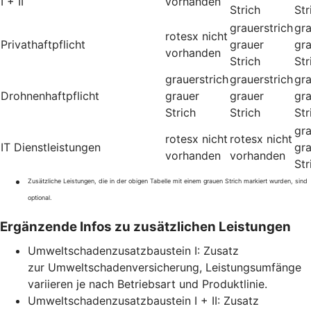
I + II
vorhanden
Strich
Str
grauerstrich
gra
rotesx
nicht
Privathaftpflicht
grauer
gr
vorhanden
Strich
Str
grauerstrich
grauerstrich
gra
Drohnenhaftpflicht
grauer
grauer
gr
Strich
Strich
Str
gra
rotesx
nicht
rotesx
nicht
IT Dienstleistungen
gr
vorhanden
vorhanden
Str
Zusätzliche Leistungen, die in der obigen Tabelle mit einem grauen Strich markiert wurden, sind
optional.
Ergänzende Infos zu zusätzlichen Leistungen
Umweltschadenzusatzbaustein I: Zusatz
zur Umweltschadenversicherung, Leistungsumfänge
variieren je nach Betriebsart und Produktlinie.
Umweltschadenzusatzbaustein I + II: Zusatz